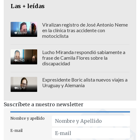
Las + leídas
Viralizan registro de José Antonio Neme
en la clínica tras accidente con
10099
motociclista
Lucho Miranda respondió sabiamente a
frase de Camila Flores sobre la
8745
discapacidad
Expresidente Boric alista nuevos viajes a
El lanzamiento de la nueva temporada
Uruguay y Alemania
8179
está programado para el
21 de febrero
, y
aún se desconoce si
Sub-Zero
será una
Suscríbete a nuestro newsletter
skin de desbloqueo avanzado o si estará
disponible desde el inicio del pase de
Nombre y apellido
batalla.
E-mail