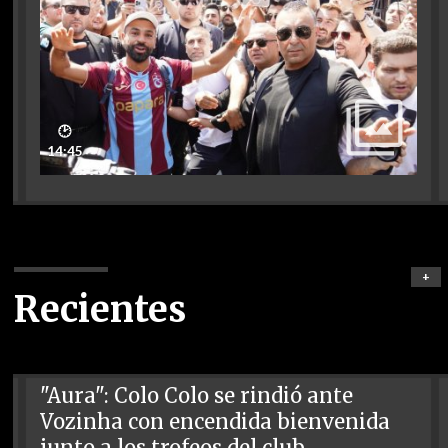
🕑
14:45
+
Recientes
"Aura": Colo Colo se rindió ante
Vozinha con encendida bienvenida
junto a los trofeos del club