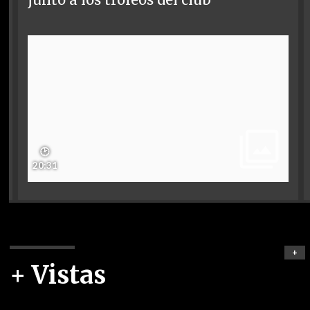
🕑
20:31
+
+ Vistas