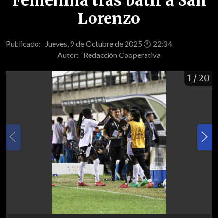
Femenina tras batir a San
Lorenzo
Publicado: Jueves, 9 de Octubre de 2025 🕐 22:34
Autor:
Redacción Cooperativa
1
/ 20