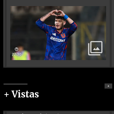
🕑
22:30
+
+ Vistas