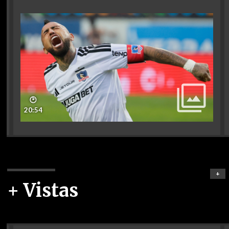
🕑
20:54
+
+ Vistas