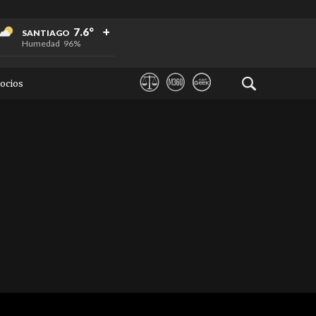
+
+
+
7.6°
SANTIAGO
Humedad
96%
ocios