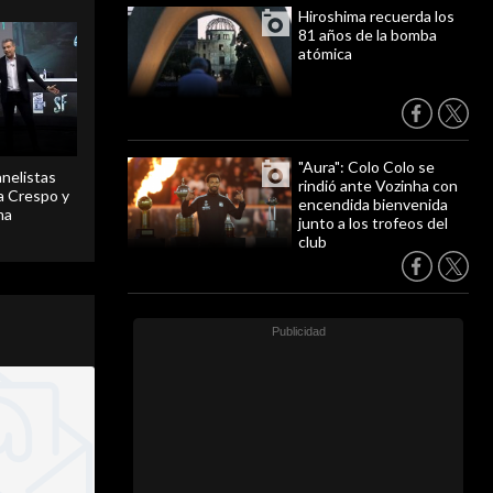
Hiroshima recuerda los
81 años de la bomba
atómica
"Aura": Colo Colo se
anelistas
rindió ante Vozinha con
 a Crespo y
encendida bienvenida
ma
junto a los trofeos del
club