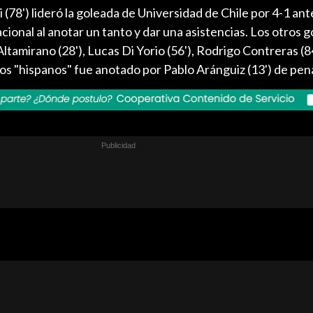
 (78') lideró la goleada de Universidad de Chile por 4-1 an
ional al anotar un tanto y dar una asistencias. Los otros g
ltamirano (28'), Lucas Di Yorio (56'), Rodrigo Contreras (84
los "hispanos" fue anotado por Pablo Aránguiz (13') de pena