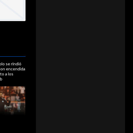
olo se rindió
con encendida
to a los
ub