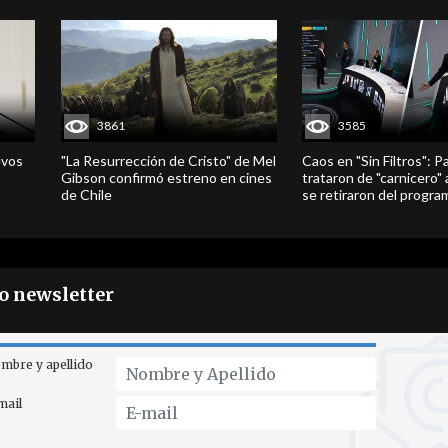
3861
3585
evos
"La Resurrección de Cristo" de Mel
Caos en "Sin Filtros": P
Gibson confirmó estreno en cines
trataron de "carnicero"
de Chile
se retiraron del progra
ro newsletter
mbre y apellido
mail