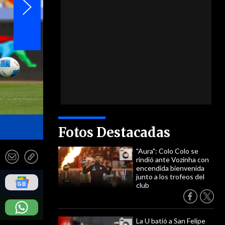
- Photosports
Fotos Destacadas
"Aura": Colo Colo se
rindió ante Vozinha con
encendida bienvenida
junto a los trofeos del
club
La U batió a San Felipe