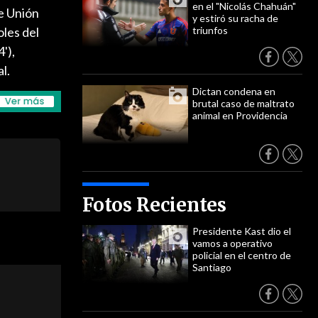
en el "Nicolás Chahuán"
te Unión
y estiró su racha de
oles del
triunfos
'),
l.
Dictan condena en
brutal caso de maltrato
animal en Providencia
Fotos Recientes
Presidente Kast dio el
vamos a operativo
policial en el centro de
Santiago