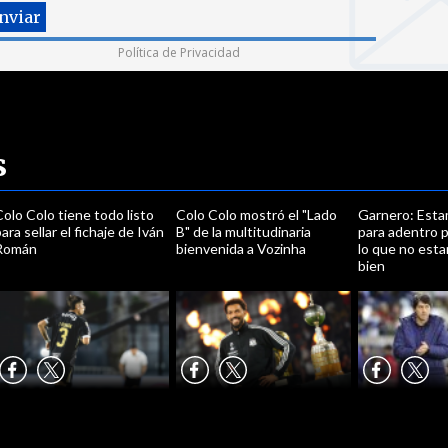
Política de Privacidad
s
olo Colo tiene todo listo
Colo Colo mostró el "Lado
Garnero: Est
ara sellar el fichaje de Iván
B" de la multitudinaria
para adentro p
Román
bienvenida a Vozinha
lo que no est
bien