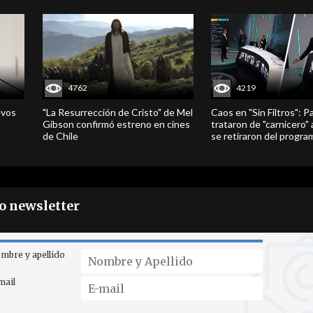
4762
4219
evos
"La Resurrección de Cristo" de Mel
Caos en "Sin Filtros": P
Gibson confirmó estreno en cines
trataron de "carnicero"
de Chile
se retiraron del progra
ro newsletter
mbre y apellido
mail