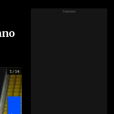
ano
1
/ 14