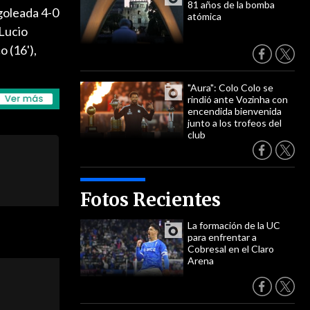
81 años de la bomba
goleada 4-0
atómica
"Lucio
 (16'),
"Aura": Colo Colo se
rindió ante Vozinha con
encendida bienvenida
junto a los trofeos del
club
Fotos Recientes
La formación de la UC
para enfrentar a
Cobresal en el Claro
Arena