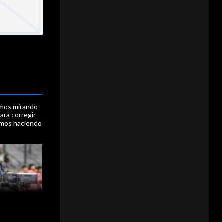
amos mirando
ara corregir
amos haciendo