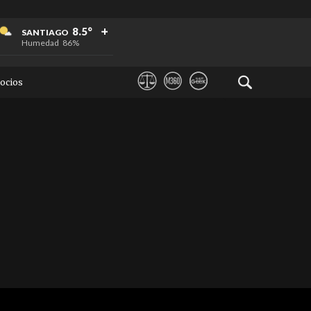
+
+
+
8.5°
SANTIAGO
Humedad
86%
ocios