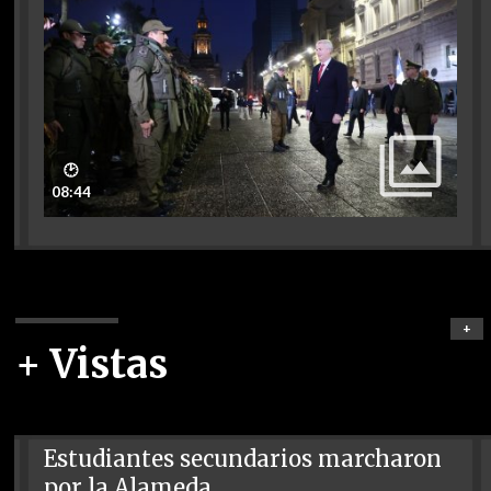
🕑
08:44
+
+ Vistas
Estudiantes secundarios marcharon
por la Alameda