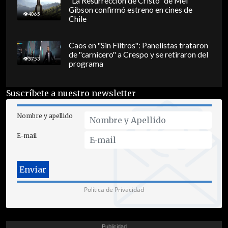
"La Resurrección de Cristo" de Mel
Gibson confirmó estreno en cines de
4065
Chile
Caos en "Sin Filtros": Panelistas trataron
de "carnicero" a Crespo y se retiraron del
3753
programa
Suscríbete a nuestro newsletter
Nombre y apellido
E-mail
Política de Privacidad