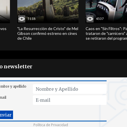
5118
4537
evos
"La Resurrección de Cristo" de Mel
Caos en "Sin Filtros": P
Gibson confirmó estreno en cines
trataron de "carnicero"
de Chile
se retiraron del progra
ro newsletter
mbre y apellido
mail
Política de Privacidad