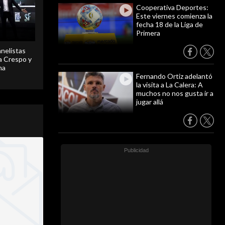
Cooperativa Deportes:
Este viernes comienza la
fecha 18 de la Liga de
Primera
anelistas
 a Crespo y
ma
Fernando Ortiz adelantó
la visita a La Calera: A
muchos no nos gusta ir a
jugar allá