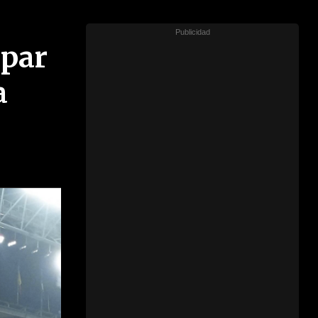
epar
a