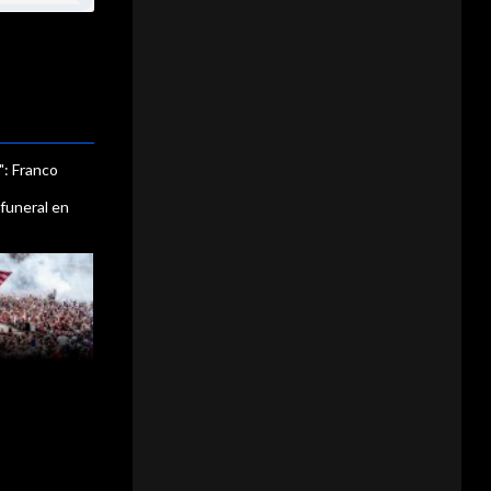
": Franco
n
 funeral en