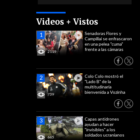
Videos + Vistos
Senadoras Flores y
Campillai se enfrascaron
en una pelea "cuma"
frente a las cámaras
2119
Colo Colo mostró el
"Lado B" de la
multitudinaria
bienvenida a Vozinha
739
Capas antidrones
ayudan a hacer
"invisibles" a los
soldados ucranianos
665