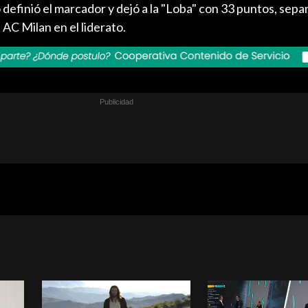
efinió el marcador y dejó a la "Loba" con 33 puntos, sepa
 AC Milan en el liderato.