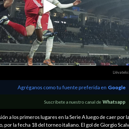
Play
Video
Llévatelo:
Agréganos como tu fuente preferida en
Google
Suscríbete a nuestro canal de
Whatsapp
n a los primeros lugares en la Serie A luego de caer por l
por la fecha 18 del torneo italiano. El gol de Giorgio Scalv