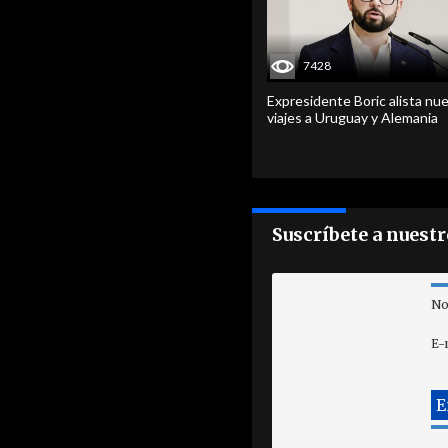
7428
Expresidente Boric alista nu
viajes a Uruguay y Alemania
Suscríbete a nuest
No
E-