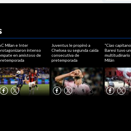
s
C Milan e Inter
Juventus le propinó a
"Ciao capitano
protagonizaron intenso
Chelsea su segunda caída
Baresi tuvo u
empate en amistoso de
consecutiva de
multitudinario
pretemporada
pretemporada
Milán