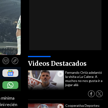
Videos Destacados
Fernando Ortiz adelantó
la visita a La Calera: A
muchos no nos gusta ir a
jugar allá
a mínima
ini recién
Cooperativa Deportes: