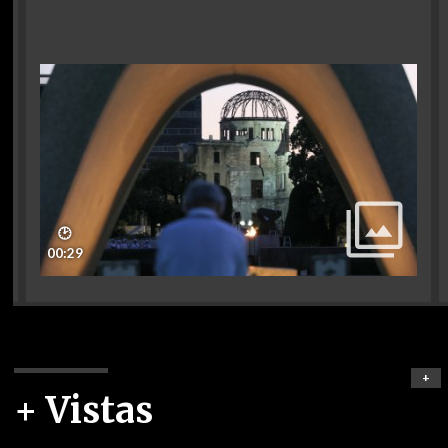
🕑
00:29
+
+ Vistas