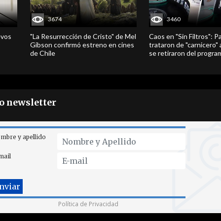
3674
3460
evos
"La Resurrección de Cristo" de Mel
Caos en "Sin Filtros": P
Gibson confirmó estreno en cines
trataron de "carnicero"
de Chile
se retiraron del progra
ro newsletter
mbre y apellido
mail
Política de Privacidad