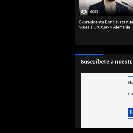
6085
Expresidente Boric alista nu
viajes a Uruguay y Alemania
Suscríbete a nuest
No
E-