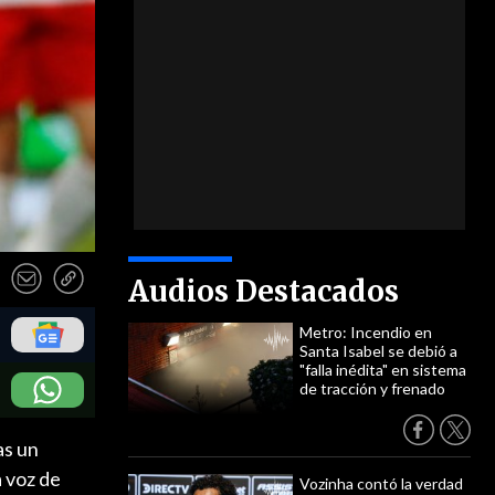
Audios Destacados
Metro: Incendio en
Santa Isabel se debió a
"falla inédita" en sistema
de tracción y frenado
as un
a voz de
Vozinha contó la verdad