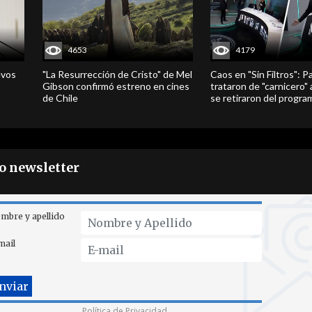
4653
4179
evos
"La Resurrección de Cristo" de Mel
Caos en "Sin Filtros": P
Gibson confirmó estreno en cines
trataron de "carnicero"
de Chile
se retiraron del progra
ro newsletter
mbre y apellido
mail
Política de Privacidad