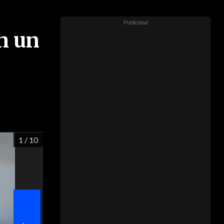
n un
1
/ 10