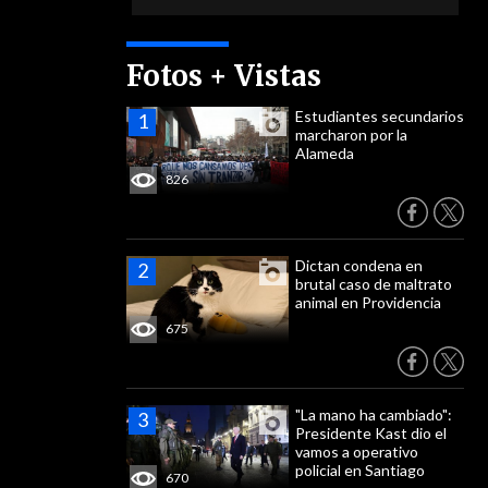
Fotos + Vistas
Estudiantes secundarios
marcharon por la
Alameda
826
Dictan condena en
brutal caso de maltrato
animal en Providencia
675
"La mano ha cambiado":
Presidente Kast dio el
vamos a operativo
policial en Santiago
670