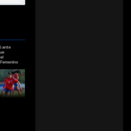
ó ante
gue
el
 Femenino