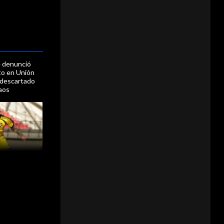
e denunció
to en Unión
 descartado
aos