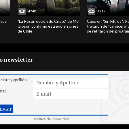
4740
4217
evos
"La Resurrección de Cristo" de Mel
Caos en "Sin Filtros": P
Gibson confirmó estreno en cines
trataron de "carnicero"
de Chile
se retiraron del progra
ro newsletter
mbre y apellido
mail
Política de Privacidad