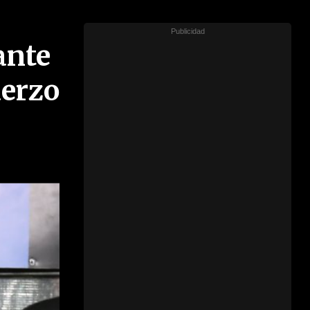
ante
uerzo