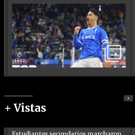
🕑
16:52
+
+ Vistas
Estudiantes secundarios marcharon