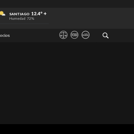
+
+
+
12.4°
SANTIAGO
Humedad
72%
ocios