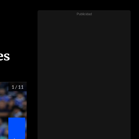
es
1
/ 11