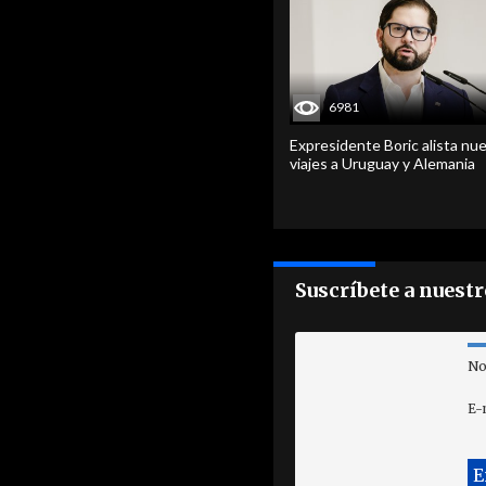
6981
Expresidente Boric alista nu
viajes a Uruguay y Alemania
Suscríbete a nuest
No
E-