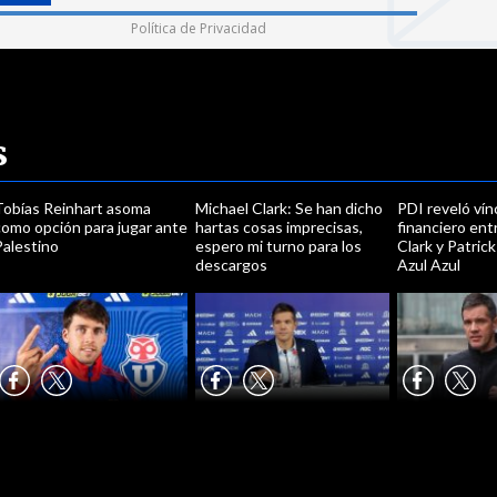
Política de Privacidad
s
Tobías Reinhart asoma
Michael Clark: Se han dicho
PDI reveló vín
como opción para jugar ante
hartas cosas imprecisas,
financiero ent
Palestino
espero mi turno para los
Clark y Patrick
descargos
Azul Azul