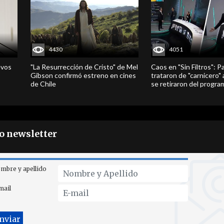
4430
4051
evos
"La Resurrección de Cristo" de Mel
Caos en "Sin Filtros": P
Gibson confirmó estreno en cines
trataron de "carnicero"
de Chile
se retiraron del progra
ro newsletter
mbre y apellido
mail