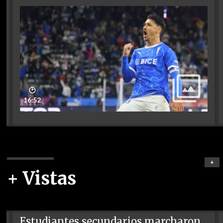
🕑
16:52
+
+ Vistas
Estudiantes secundarios marcharon