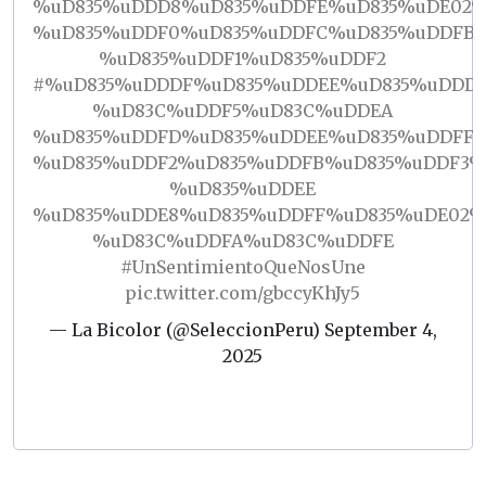
%uD835%uDDD8%uD835%uDDFE%uD835%uDE02%
%uD835%uDDF0%uD835%uDDFC%uD835%uDDFB%
%uD835%uDDF1%uD835%uDDF2
#%uD835%uDDDF%uD835%uDDEE%uD835%uDDD5
%uD83C%uDDF5%uD83C%uDDEA
%uD835%uDDFD%uD835%uDDEE%uD835%uDDFF
%uD835%uDDF2%uD835%uDDFB%uD835%uDDF3%
%uD835%uDDEE
%uD835%uDDE8%uD835%uDDFF%uD835%uDE02%
%uD83C%uDDFA%uD83C%uDDFE
#UnSentimientoQueNosUne
pic.twitter.com/gbccyKhJy5
— La Bicolor (@SeleccionPeru)
September 4,
2025