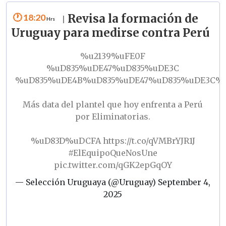
18:20
Revisa la formación de
|
Uruguay para medirse contra Perú
%u2139%uFE0F
%uD835%uDE47%uD835%uDE3C
%uD835%uDE4B%uD835%uDE47%uD835%uDE3C%u
Más data del plantel que hoy enfrenta a Perú
por Eliminatorias.
%uD83D%uDCFA
https://t.co/qVMBrYJR1J
#ElEquipoQueNosUne
pic.twitter.com/qGK2epGqOY
— Selección Uruguaya (@Uruguay)
September 4,
2025