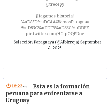
@trecepy
¡Hagamos historia!
%uD83D%uDCAA
#VamosParaguay
%uD83C%uDDF5%uD83C%uDDFE
pic.twitter.com/HGlpOQPDnc
— Selección Paraguaya (@Albirroja)
September
4, 2025
18:23
Esta es la formación
|
peruana para enfrentarse a
Uruguay