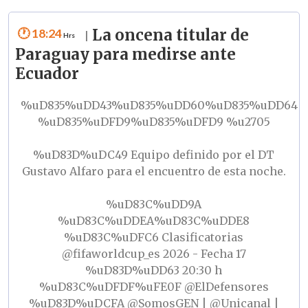
18:24
La oncena titular de
|
Paraguay para medirse ante
Ecuador
%uD835%uDD43%uD835%uDD60%uD835%uDD64
%uD835%uDFD9%uD835%uDFD9 %u2705
%uD83D%uDC49 Equipo definido por el DT
Gustavo Alfaro para el encuentro de esta noche.
%uD83C%uDD9A
%uD83C%uDDEA%uD83C%uDDE8
%uD83C%uDFC6 Clasificatorias
@fifaworldcup_es
2026 - Fecha 17
%uD83D%uDD63 20:30 h
%uD83C%uDFDF%uFE0F
@ElDefensores
%uD83D%uDCFA
@SomosGEN
|
@Unicanal
|