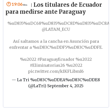
19:06
Los titulares de Ecuador
|
para medirse ante Paraguay
%uD835%uDC68%uD835%uDC8D%uD835%uDC8A%
@LATAM_ECU
Así saltamos a la cancha en Asunción para
enfrentar a %uD83C%uDDF5%uD83C%uDDFE.
%u2022
#ParaguayEcuador
%u2022
#Eliminatorias26
%u2022
pic.twitter.com/kIKFLibmI6
— La Tri %uD83C%uDDEA%uD83C%uDDE8
(@LaTri)
September 4, 2025