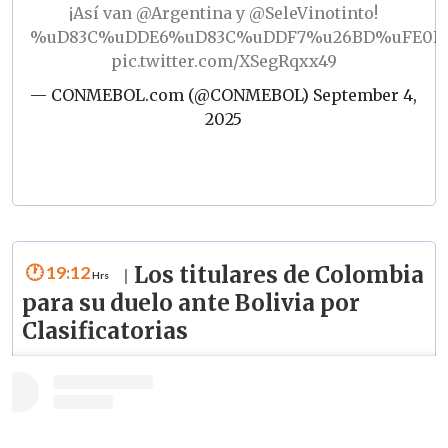
¡Así van
@Argentina
y
@SeleVinotinto
!
%uD83C%uDDE6%uD83C%uDDF7%u26BD%uFE0F
pic.twitter.com/XSegRqxx49
— CONMEBOL.com (@CONMEBOL)
September 4,
2025
19:12
Los titulares de Colombia
|
para su duelo ante Bolivia por
Clasificatorias