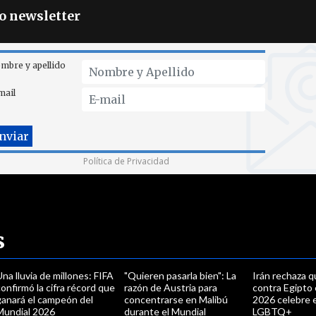
ro newsletter
mbre y apellido
mail
Política de Privacidad
s
na lluvia de millones: FIFA
"Quieren pasarla bien": La
Irán rechaza q
onfirmó la cifra récord que
razón de Austria para
contra Egipto 
ganará el campeón del
concentrarse en Malibú
2026 celebre e
Mundial 2026
durante el Mundial
LGBTQ+