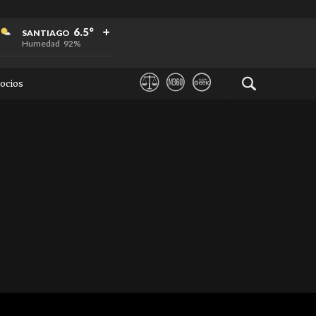
+
+
+
6.5°
SANTIAGO
Humedad
92%
ocios