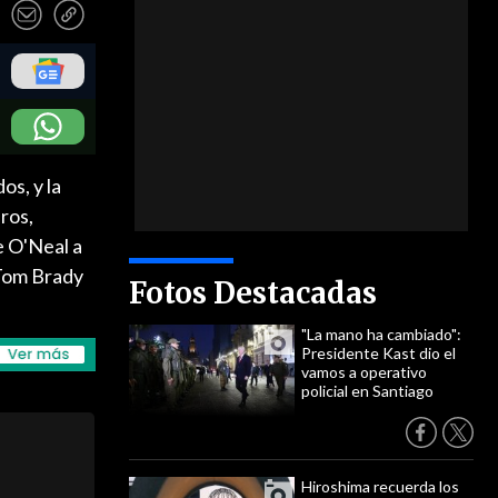
os, y la
eros,
e O'Neal a
 Tom Brady
Fotos Destacadas
"La mano ha cambiado":
Presidente Kast dio el
vamos a operativo
policial en Santiago
Hiroshima recuerda los