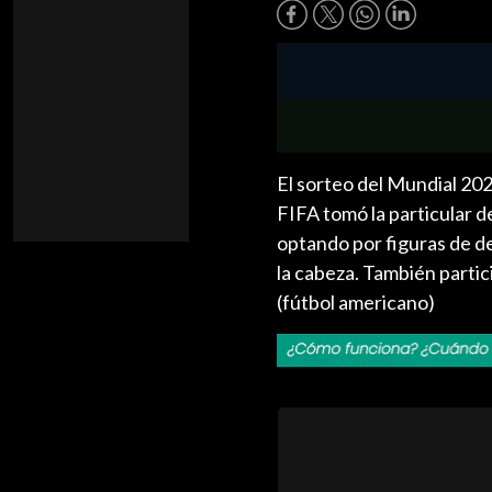
El sorteo del Mundial 20
FIFA tomó la particular de
optando por figuras de d
la cabeza. También parti
(fútbol americano)