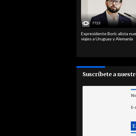
7723
Expresidente Boric alista nu
viajes a Uruguay y Alemania
Suscríbete a nuest
No
E-