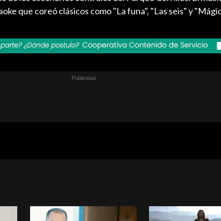
aoke que coreó clásicos como "La funa", "Las seis" y "Mágic