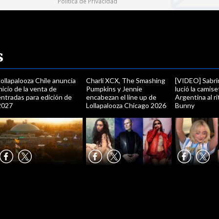
Política de Privacidad
s
ollapalooza Chile anuncia
Charli XCX, The Smashing
[VIDEO] Sabri
nicio de la venta de
Pumpkins y Jennie
lució la camis
ntradas para edición de
encabezan el line up de
Argentina al r
2027
Lollapalooza Chicago 2026
Bunny