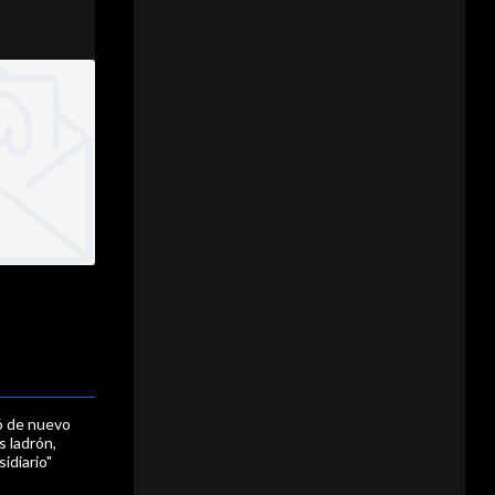
ió de nuevo
s ladrón,
idiario"