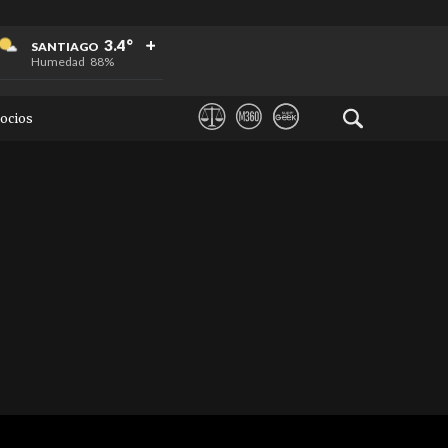
+
+
+
3.4°
SANTIAGO
Humedad
88%
ocios