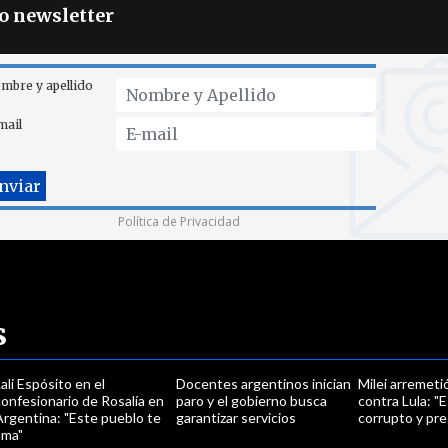
ro newsletter
mbre y apellido
mail
Política de Privacidad
s
ali Espósito en el
Docentes argentinos inician
Milei arremet
onfesionario de Rosalía en
paro y el gobierno busca
contra Lula: "E
Argentina: "Este pueblo te
garantizar servicios
corrupto y pres
ama"