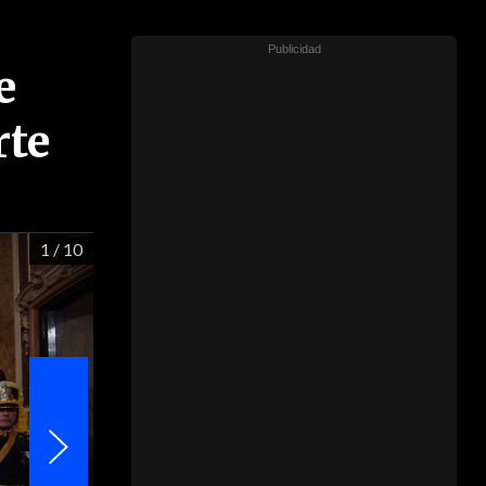
e
rte
1
/ 10