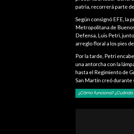
patria, recorrerá parte d
Según consignó EFE, la pr
Metropolitana de Buenos A
Defensa, Luis Petri, junt
arreglo floral a los pies
Por la tarde, Petri encab
una antorcha con la lámpa
hasta el Regimiento de G
San Martín creó durante s