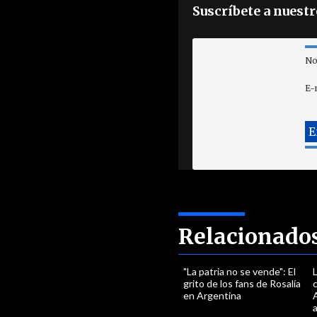
Suscríbete a nuest
No
E-
Relacionado
"La patria no se vende": El
L
grito de los fans de Rosalía
c
en Argentina