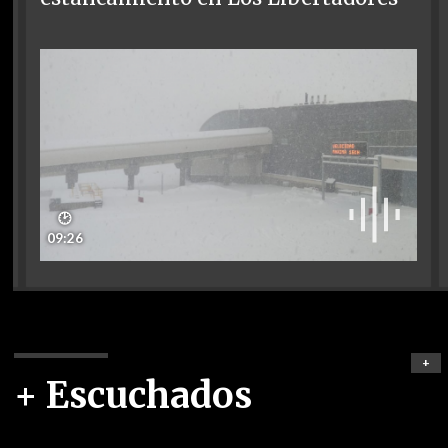
🕑
09:26
+
+ Escuchados