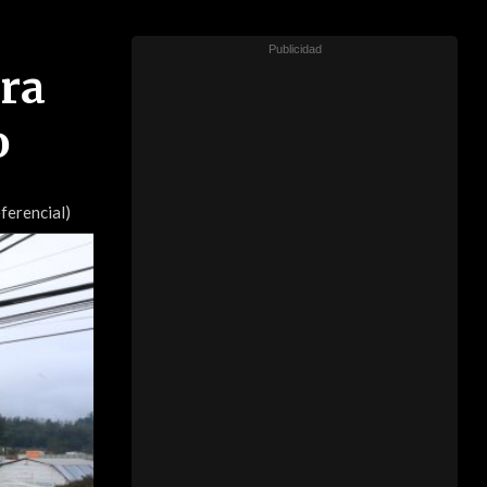
ara
o
ferencial)