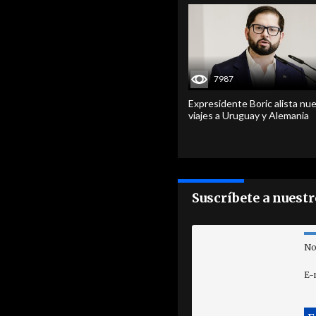
7987
Expresidente Boric alista nu
viajes a Uruguay y Alemania
Suscríbete a nuest
No
E-