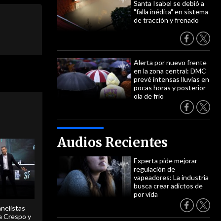
Santa Isabel se debió a
"falla inédita" en sistema
de tracción y frenado
Alerta por nuevo frente
en la zona central: DMC
prevé intensas lluvias en
pocas horas y posterior
ola de frío
Audios Recientes
Experta pide mejorar
regulación de
vapeadores: La industria
busca crear adictos de
por vida
anelistas
 a Crespo y