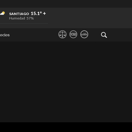
+
+
+
15.1°
SANTIAGO
Humedad
57%
ocios