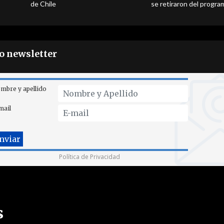
de Chile
se retiraron del progra
ro newsletter
mbre y apellido
mail
Política de Privacidad
s