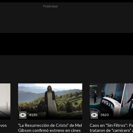
4130
3820
evos
"La Resurrección de Cristo" de Mel
Caos en "Sin Filtros": P
Gibson confirmó estreno en cines
trataron de "carnicero"