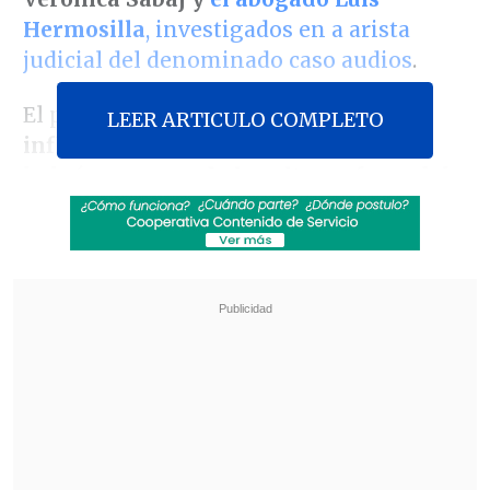
Hermosilla
, investigados en a arista
judicial del denominado caso audios
.
El proceso busca esclarecer una
red de
LEER ARTICULO COMPLETO
influencias y actos de corrupción que
habrían permeado las altas esferas del
Poder Judicial
.
Revisa también
Estallido social: Gobierno confirmó que
"pronto" resolverá las solicitudes de indulto
Corte ratificó destitución de enfermera que
viajó al extranjero durante licencia por hijo
gravemente enfermo