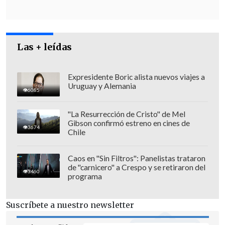
Las + leídas
Expresidente Boric alista nuevos viajes a
Uruguay y Alemania
6085
"La Resurrección de Cristo" de Mel
Gibson confirmó estreno en cines de
Uno de los puntos centrales de la
3674
Chile
formalización apunta a la relación entre
la exjueza y el abogado penalista. La
Caos en "Sin Filtros": Panelistas trataron
de "carnicero" a Crespo y se retiraron del
tesis de la fiscalía sostiene que
3460
programa
existieron favores cruzados con el
objetivo de intervenir en la carrera
Suscríbete a nuestro newsletter
judicial de Sabaj
, utilizando los vínculos