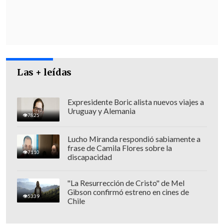
Las + leídas
Expresidente Boric alista nuevos viajes a
Uruguay y Alemania
7825
Lucho Miranda respondió sabiamente a
frase de Camila Flores sobre la
7110
discapacidad
"La Resurrección de Cristo" de Mel
"
Hemos atravesado una crisis.
Los
Gibson confirmó estreno en cines de
5339
Chile
acontecimientos ampliamente
conocidos
que hoy son incluso