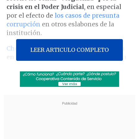
crisis en el Poder Judicial
, en especial
por el efecto de
los casos de presunta
corrupción
en otros eslabones de la
institución.
Chevesich abordó esta situación crítica
LEER ARTICULO COMPLETO
en el marco de la ceremonia de Cuenta
Pública 2025 del Poder Judicial e
inauguración del año 2026
, que tuvo
lugar en el máximo tribunal a partir del
mediodía de este lunes.
Revisa también
Diputados solicitaron a la Subdere plan para
reparar infraestructura dañada por
temporales