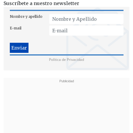
Suscríbete a nuestro newsletter
perseguidos penalmente, y que han
comprometido la imagen y confianza
Nombre y apellido
institucional,
son de una gravedad sin
E-mail
precedentes
", remarcó la magistrada
ante las autoridades presentes.
Política de Privacidad