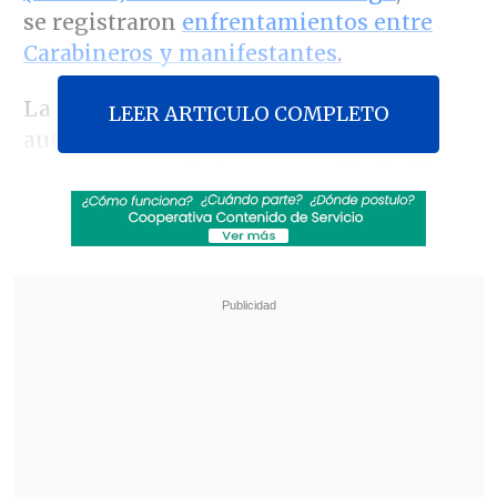
se registraron
enfrentamientos entre
Carabineros y manifestantes
.
La movilización, que según las
LEER ARTICULO COMPLETO
autoridades congregó a cerca de
4.500
personas
, terminó con un saldo de
35
detenidos y seis personas lesionadas
,
entre ellas una estudiante universitaria
que sufrió heridas graves.
Revisa también
José Antonio Neme protagonizó colisión en
Las Condes
Conductor de aplicación fue baleado en
encerrona en Santiago Centro