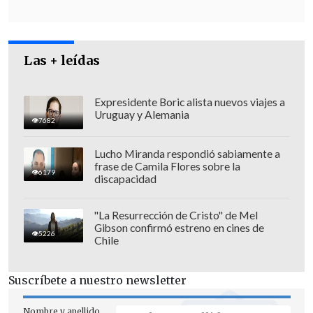
Las + leídas
Expresidente Boric alista nuevos viajes a
Uruguay y Alemania
7682
"Condenamos enérgicamente a esos
Lucho Miranda respondió sabiamente a
grupos que, aprovechándose de
frase de Camila Flores sobre la
6179
convocatorias que tienen más bien un
discapacidad
carácter pacífico, terminan
desarrollando actividades violentas y
"La Resurrección de Cristo" de Mel
Gibson confirmó estreno en cines de
destructivas
que ponen en riesgo a los
5226
Chile
ciudadanos que desean desarrollar sus
actividades de forma normal, en
Suscríbete a nuestro newsletter
conjunto también con el comercio que
Nombre y apellido