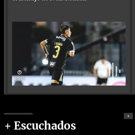
🕑
20:35
+
+ Escuchados