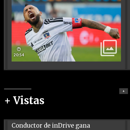
🕑
20:54
+
+ Vistas
Conductor de inDrive gana