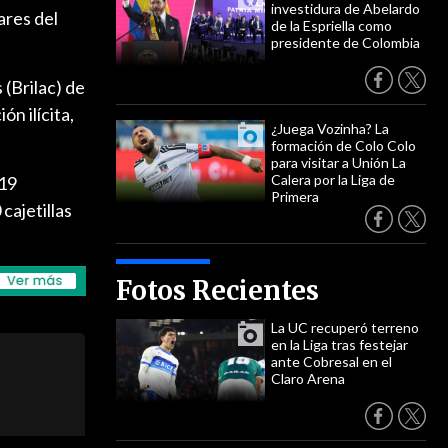
investidura de Abelardo
ares del
de la Espriella como
presidente de Colombia
 (Brilac) de
n ilícita,
¿Juega Vozinha? La
formación de Colo Colo
para visitar a Unión La
Calera por la Liga de
 19
Primera
cajetillas
Fotos Recientes
La UC recuperó terreno
en la Liga tras festejar
ante Cobresal en el
Claro Arena