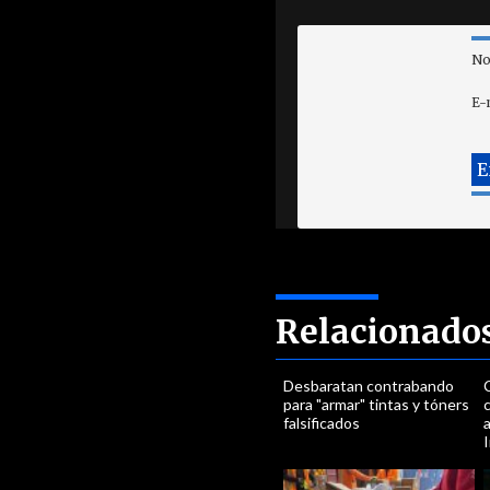
No
E-
Relacionado
Desbaratan contrabando
para "armar" tintas y tóners
falsificados
a