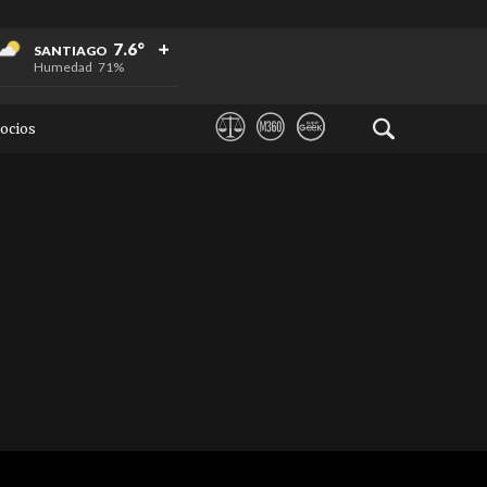
+
+
+
7.6°
SANTIAGO
Humedad
71%
ocios