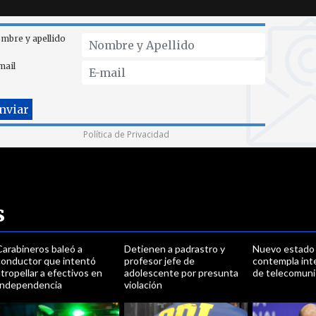
mbre y apellido
mail
Política de Privacidad
s
Carabineros baleó a
Detienen a padrastro y
Nuevo estado
conductor que intentó
profesor jefe de
contempla int
tropellar a efectivos en
adolescente por presunta
de telecomuni
Independencia
violación