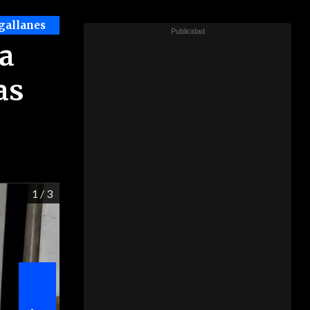
gallanes
ta
as
1
/ 3