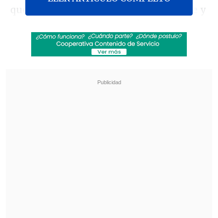
que acuerdos con
el Partido de la Gente
y
los libertarios
aseguraran los votos
mínimos para aprobar la idea de legislar
en la Cámara de Diputados.
Revisa también
Operativo en Costanera Norte dejó ocho
detenidos por conducción temeraria: Uno
marcó 184 km/h
Escolta del exministro Cordero frustró a
disparos un portonazo en Vitacura
En la búsqueda de una aprobación holgada
Sin embargo, el oficialismo apunta a un