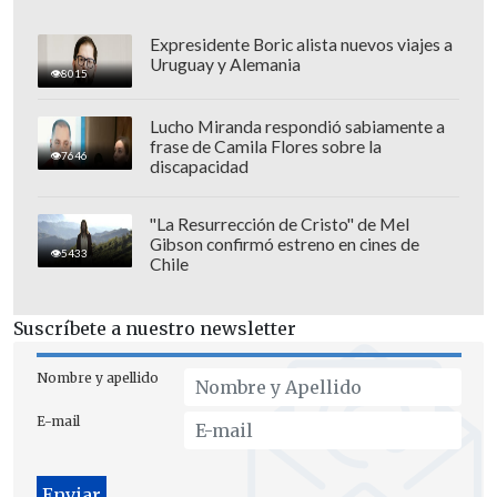
Expresidente Boric alista nuevos viajes a
Uruguay y Alemania
8015
Lucho Miranda respondió sabiamente a
frase de Camila Flores sobre la
7646
discapacidad
"La Resurrección de Cristo" de Mel
Gibson confirmó estreno en cines de
5433
Chile
Alessandri advirtió además que "si usted
Suscríbete a nuestro newsletter
aprueba un proyecto tan importante
como este por un voto,
la señal al
Nombre y apellido
inversionista es que en tres años y
E-mail
medio más cambia el color del Gobierno
y se pueden retrotraer todas las
medidas
".