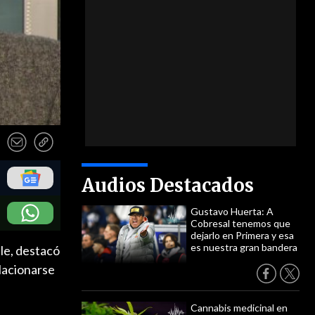
Audios Destacados
Gustavo Huerta: A
Cobresal tenemos que
dejarlo en Primera y esa
es nuestra gran bandera
le, destacó
elacionarse
Cannabis medicinal en