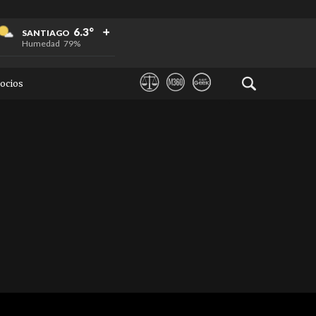
+
+
+
6.3°
SANTIAGO
Humedad
79%
ocios