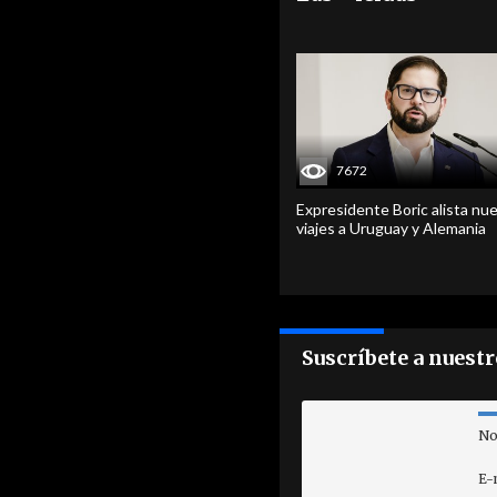
7672
Expresidente Boric alista nu
viajes a Uruguay y Alemania
Suscríbete a nuest
No
E-