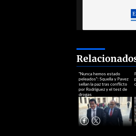
Relacionado
"Nunca hemos estado
P
peleados": Squella y Pavez
p
sellan la paz tras conflicto
c
por Rodríguez y el test de
drogas