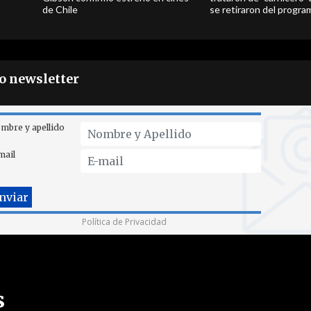
de Chile
se retiraron del progra
ro newsletter
mbre y apellido
mail
Política de Privacidad
s