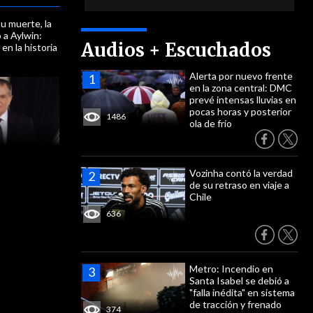
u muerte, la
a Aylwin:
Audios + Escuchados
en la historia
Alerta por nuevo frente
en la zona central: DMC
prevé intensas lluvias en
pocas horas y posterior
1486
ola de frío
Vozinha contó la verdad
de su retraso en viaje a
Chile
636
Metro: Incendio en
Santa Isabel se debió a
"falla inédita" en sistema
de tracción y frenado
374