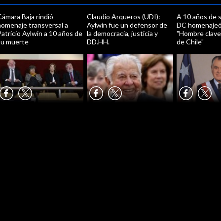
ámara Baja rindió
Claudio Arqueros (UDI):
A 10 años de s
homenaje transversal a
Aylwin fue un defensor de
DC homenajeó 
atricio Aylwin a 10 años de
la democracia, justicia y
"Hombre clave 
su muerte
DD.HH.
de Chile"