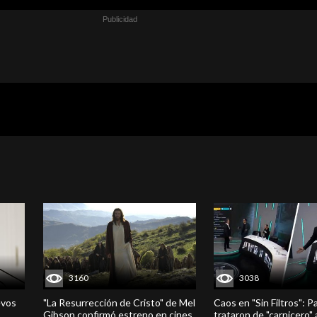
3160
3038
evos
"La Resurrección de Cristo" de Mel
Caos en "Sin Filtros": P
Gibson confirmó estreno en cines
trataron de "carnicero"