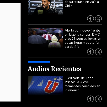
de su retraso en viaje a
Chile
Alerta por nuevo frente
en la zona central: DMC
prevé intensas lluvias en
pocas horas y posterior
ola de frío
Audios Recientes
El editorial de Toño
Prieto: La U vive
momentos compleos en
lo valórico