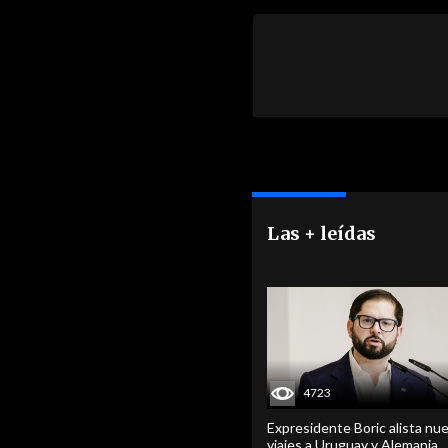
Las + leídas
4723
Expresidente Boric alista nu
viajes a Uruguay y Alemania