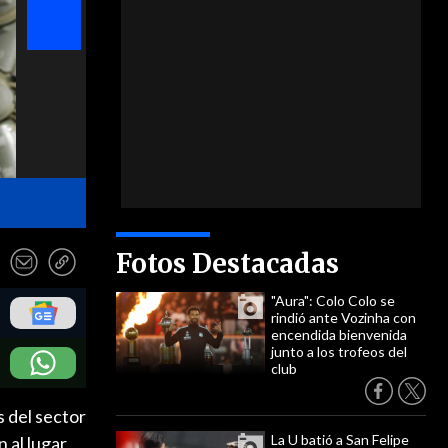
- UNO
Fotos Destacadas
"Aura": Colo Colo se
rindió ante Vozinha con
encendida bienvenida
junto a los trofeos del
club
 del sector
La U batió a San Felipe
 al lugar