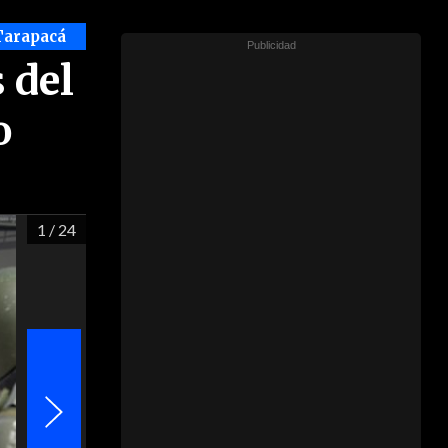
Tarapacá
 del
o
1
/ 24