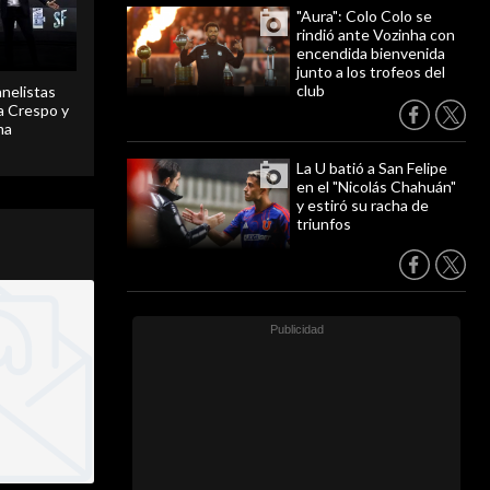
"Aura": Colo Colo se
rindió ante Vozinha con
encendida bienvenida
junto a los trofeos del
club
anelistas
 a Crespo y
ma
La U batió a San Felipe
en el "Nicolás Chahuán"
y estiró su racha de
triunfos