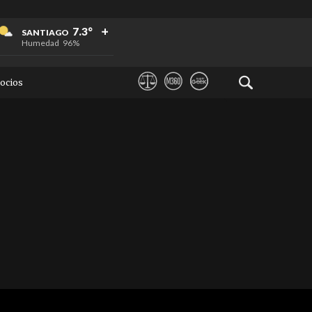
+
+
+
7.3°
SANTIAGO
Humedad
96%
ocios