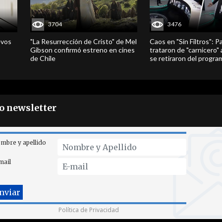
3704
3476
evos
"La Resurrección de Cristo" de Mel
Caos en "Sin Filtros": P
Gibson confirmó estreno en cines
trataron de "carnicero"
de Chile
se retiraron del progra
ro newsletter
mbre y apellido
mail
Política de Privacidad