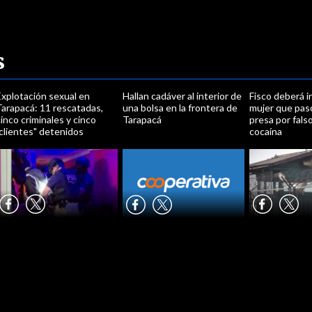
s
Explotación sexual en
Hallan cadáver al interior de
Fisco deberá i
Tarapacá: 11 rescatadas,
una bolsa en la frontera de
mujer que pas
inco criminales y cinco
Tarapacá
presa por fals
clientes" detenidos
cocaína