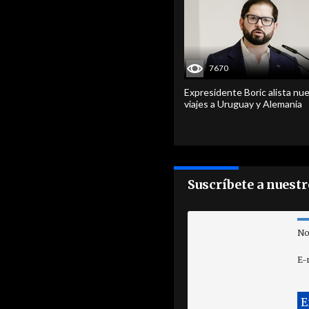
7670
Expresidente Boric alista nu
viajes a Uruguay y Alemania
Suscríbete a nuest
No
E-