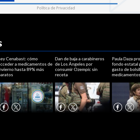
Política de Privacidad
s
Ley Cenabast: cómo
Dan de baja a carabineros
Paula Daza pr
acceder a medicamentos de
de Los Ángeles por
fondo estatal 
invierno hasta 89% más
consumir Ozempic sin
gasto de bolsi
baratos
receta
medicamento