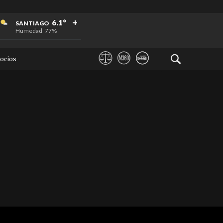
+
+
+
6.1°
SANTIAGO
Humedad
77%
ocios