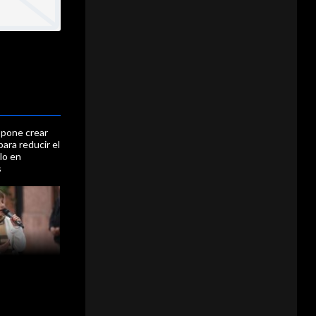
opone crear
para reducir el
llo en
s