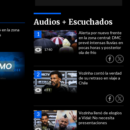
Audios + Escuchados
ó en la zona
Alerta por nuevo frente
s
en la zona central: DMC
prevé intensas lluvias en
pocas horas y posterior
1740
ola de frío
Vozinha contó la verdad
de su retraso en viaje a
Chile
651
Vozinha llenó de elogios
a Vidal: No necesita
presentaciones
393