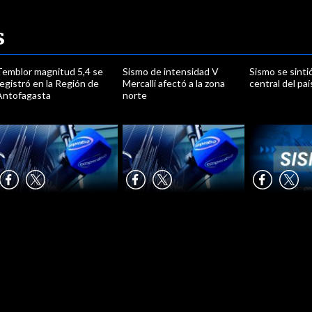
s
Temblor magnitud 5,4 se
Sismo de intensidad V
Sismo se sinti
egistró en la Región de
Mercalli afectó a la zona
central del paí
Antofagasta
norte