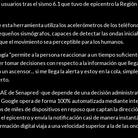
 usuarios tras el sismo 6.1 que tuvo de epicentro la Región
ue esta herramienta utiliza los acelerómetros de los teléfo
queños sismógrafos, capaces de detectar las ondas inicial
que el movimiento sea perceptible para los humanos.
gía "permite a la persona reaccionar a un tiempo suficie
 tomar decisiones con respecto a la información que llega
 un ascensor... si me llega la alerta y estoy en la cola, sim
erto.
 SAE de Senapred -que depende de una decisión administra
e Google opera de forma 100% automatizada mediante inte
tos de miles de dispositivos en reposo que captan la direcció
 el epicentro y envía la notificación casi de manera instant
mación digital viaja a una velocidad superior a la de las on