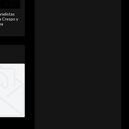
anelistas
 a Crespo y
ma