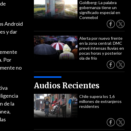
Goldberg: La palabra
 de
gobernanza tiene un
significado especial en
Conmebol
nos Android
es y dar
Alerta por nuevo frente
en la zona central: DMC
prevé intensas lluvias en
ntemente
pocas horas y posterior
ola de frío
. Por
plemente no
Audios Recientes
tiva
ligencia
Chile supera los 1,6
millones de extranjeros
n de la
residentes
ánea,
das