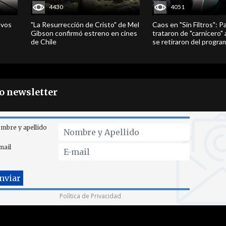
4430
4051
evos
"La Resurrección de Cristo" de Mel
Caos en "Sin Filtros": P
Gibson confirmó estreno en cines
trataron de "carnicero"
de Chile
se retiraron del progra
ro newsletter
mbre y apellido
mail
Política de Privacidad