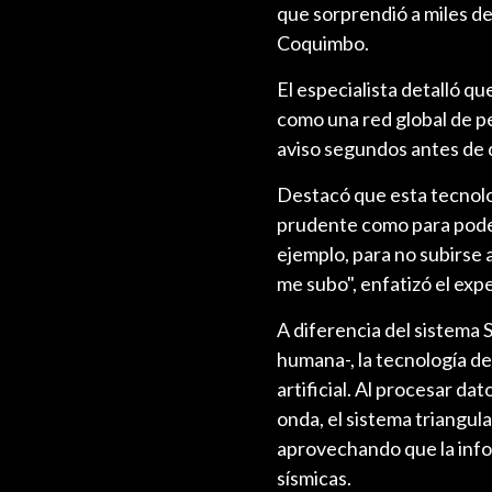
que sorprendió a miles de
Coquimbo.
El especialista detalló q
como una red global de pe
aviso segundos antes de 
Destacó que esta tecnolo
prudente como para poder
ejemplo, para no subirse a
me subo", enfatizó el exp
A diferencia del sistema
humana-, la tecnología d
artificial. Al procesar da
onda, el sistema triangula
aprovechando que la infor
sísmicas.