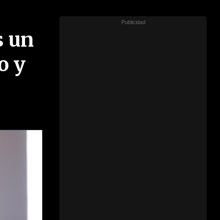
s un
o y