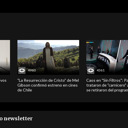
4960
4361
evos
"La Resurrección de Cristo" de Mel
Caos en "Sin Filtros": P
Gibson confirmó estreno en cines
trataron de "carnicero"
de Chile
se retiraron del progra
ro newsletter