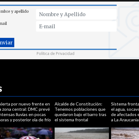
mbre y apellido
mail
Política de Privacidad
s
Alerta por nuevo frente en
Alcalde de Constitución:
Sistema fronta
la zona central: DMC prevé
Tenemos poblaciones que
el agua, socav
ntensas lluvias en pocas
quedaron bajo el barro tras
de afectados 
oras y posterior ola de frío
el sistema frontal
a La Araucanía