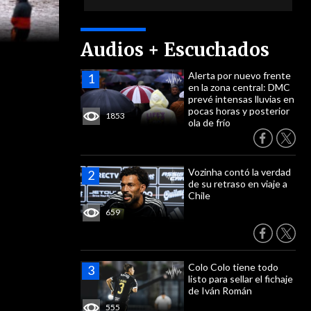
Audios + Escuchados
Alerta por nuevo frente
en la zona central: DMC
prevé intensas lluvias en
pocas horas y posterior
1853
ola de frío
Vozinha contó la verdad
de su retraso en viaje a
Chile
659
Colo Colo tiene todo
listo para sellar el fichaje
de Iván Román
555