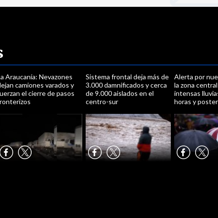
s
La Araucanía: Nevazones
Sistema frontal deja más de
Alerta por nu
dejan camiones varados y
3.000 damnificados y cerca
la zona centr
uerzan el cierre de pasos
de 9.000 aislados en el
intensas lluvi
ronterizos
centro-sur
horas y posteri