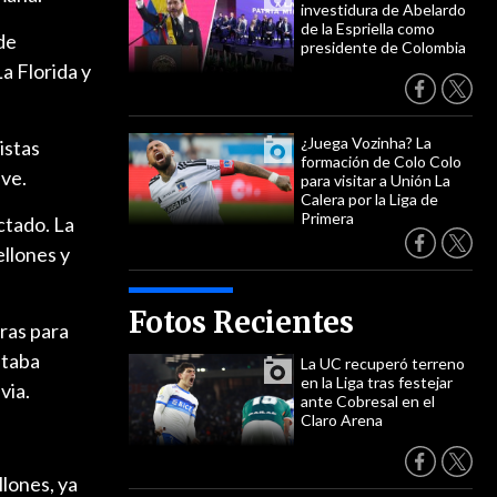
investidura de Abelardo
de la Espriella como
de
presidente de Colombia
a Florida y
¿Juega Vozinha? La
istas
formación de Colo Colo
eve.
para visitar a Unión La
Calera por la Liga de
Primera
ctado. La
ellones y
Fotos Recientes
oras para
staba
La UC recuperó terreno
en la Liga tras festejar
via.
ante Cobresal en el
Claro Arena
llones, ya