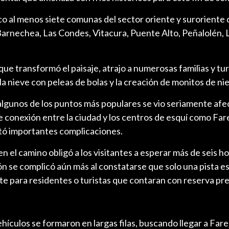
co al menos siete comunas del sector oriente y suroriente 
arnechea, Las Condes, Vitacura, Puente Alto, Peñalolén, L
ue transformó el paisaje, atrajo a numerosas familias y tur
la nieve con peleas de bolas y la creación de monitos de ni
algunos de los puntos más populares se vio seriamente afe
de conexión entre la ciudad y los centros de esquí como Far
tó importantes complicaciones.
n el camino obligó a los visitantes a esperar más de seis h
ón se complicó aún más al constatarse que solo una pista e
te para residentes o turistas que contaran con reserva pre
ículos se formaron en largas filas, buscando llegar a Fare