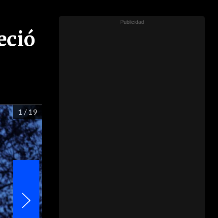
eció
1
/ 19