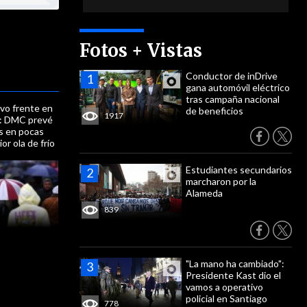
Fotos + Vistas
Conductor de inDrive
gana automóvil eléctrico
tras campaña nacional
evo frente en
de beneficios
1917
al: DMC prevé
as en pocas
or ola de frío
Estudiantes secundarios
marcharon por la
Alameda
839
"La mano ha cambiado":
Presidente Kast dio el
vamos a operativo
policial en Santiago
778