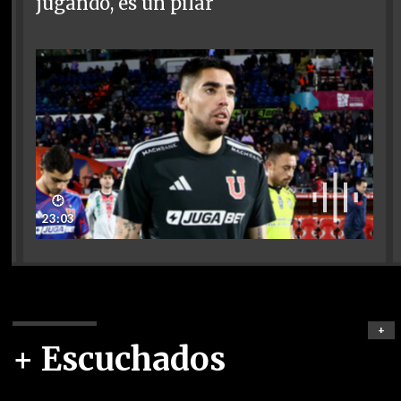
jugando, es un pilar
🕑
23:03
+
+ Escuchados