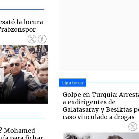
ató la locura
Trabzonspor
Liga turca
Golpe en Turquía: Arres
a exdirigentes de
Galatasaray y Besiktas p
caso vinculado a drogas
o? Mohamed
uía para fichar