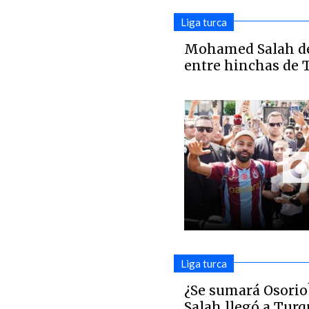
Liga turca
Mohamed Salah des
entre hinchas de 
Liga turca
¿Se sumará Osori
Salah llegó a Turq