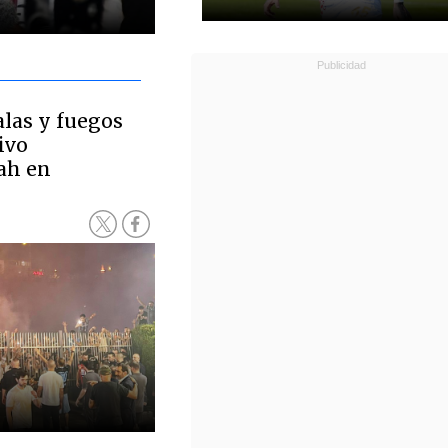
las y fuegos
sivo
lah en