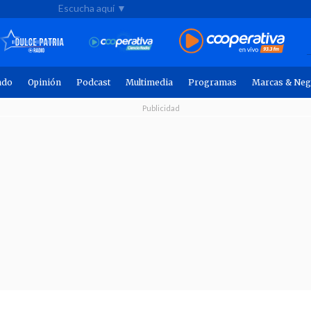
Escucha aquí ▼
ndo
Opinión
Podcast
Multimedia
Programas
Marcas & Neg