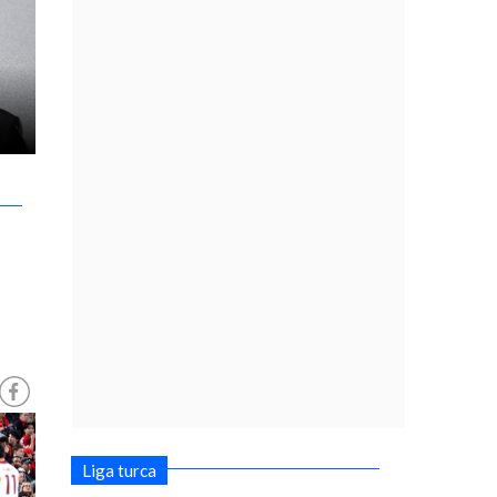
a
Liga turca