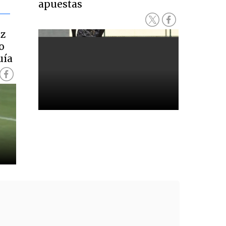
apuestas
ez
o
uía