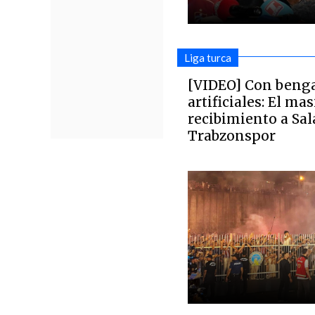
Liga turca
[VIDEO] Con benga
artificiales: El ma
recibimiento a Sa
Trabzonspor