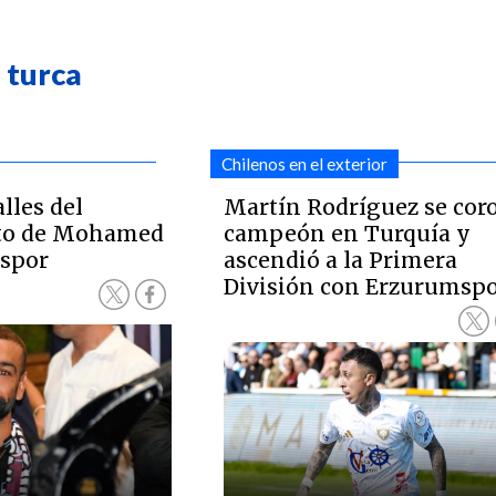
a turca
Chilenos en el exterior
lles del
Martín Rodríguez se cor
ato de Mohamed
campeón en Turquía y
nspor
ascendió a la Primera
División con Erzurumsp