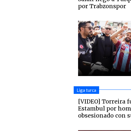
por Trabzonspor
Liga turca
[VIDEO] Torreira f
Estambul por hom
obsesionado con s