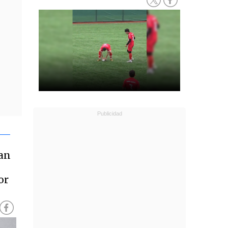
tan
or