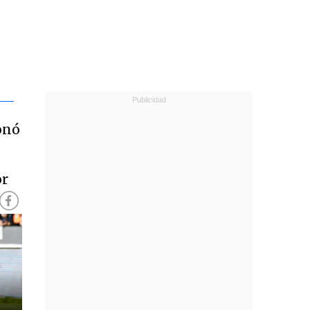
onó
or