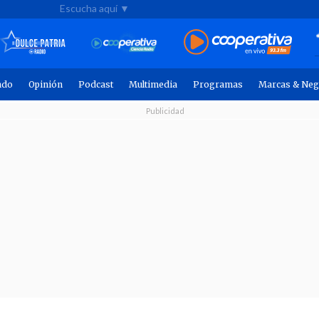
Escucha aquí ▼
ndo
Opinión
Podcast
Multimedia
Programas
Marcas & Neg