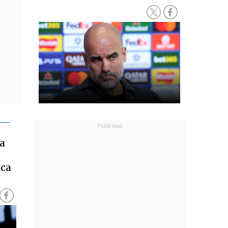
sa
n
nca