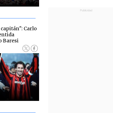
capitán": Carlo
entida
o Baresi