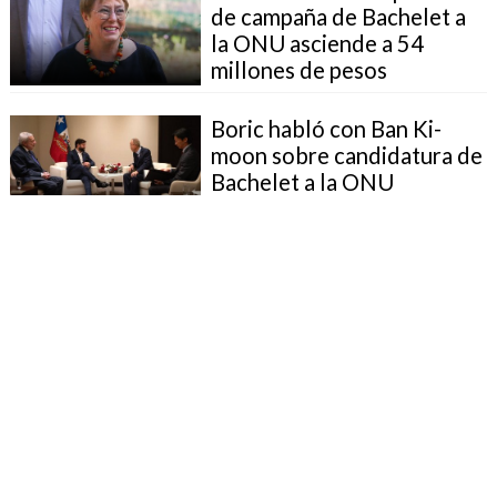
de campaña de Bachelet a
la ONU asciende a 54
millones de pesos
Boric habló con Ban Ki-
moon sobre candidatura de
Bachelet a la ONU
Bachelet y la ONU: Vamos
con toda la fuerza
Narváez por candidatura de
Bachelet a la ONU: "Es un
orgullo y aporte al prestigio
del país"