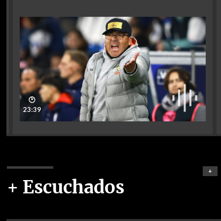
🕑
23:39
+
+ Escuchados