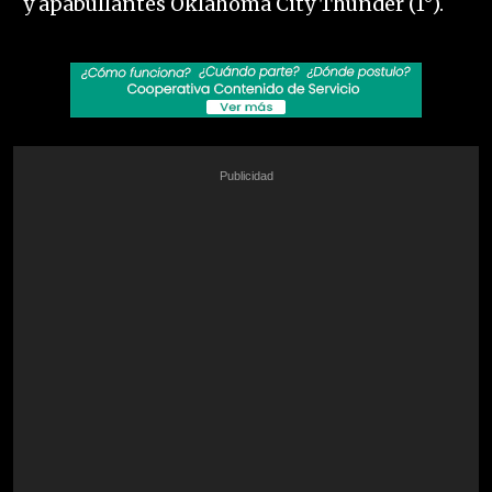
y apabullantes Oklahoma City Thunder (1°).