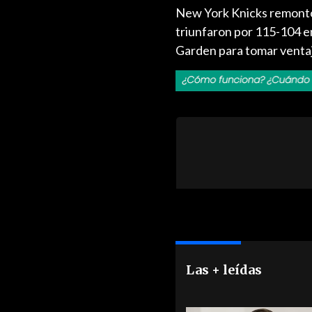
New York Knicks remontó 
triunfaron por 115-104 e
Garden para tomar ventaja 
Las + leídas