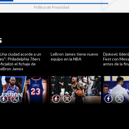
Política de Privacidad
s
"Una ciudad acorde a un
LeBron James tiene nuevo
Djokovic lideró
ey": Philadelphia 76ers
equipo en la NBA
Fest con Messi
ficializó el fichaje de
antes de la fin
LeBron James