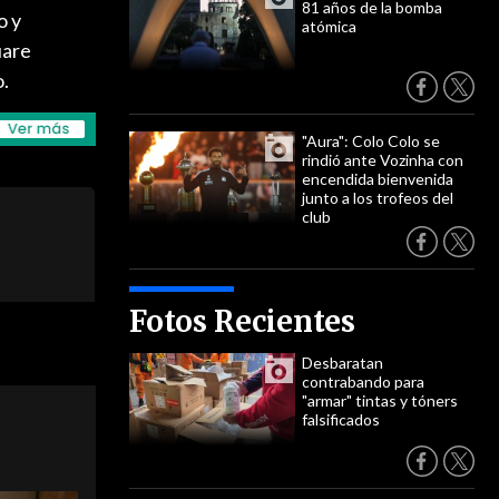
81 años de la bomba
o y
atómica
uare
o.
"Aura": Colo Colo se
rindió ante Vozinha con
encendida bienvenida
junto a los trofeos del
club
Fotos Recientes
Desbaratan
contrabando para
"armar" tintas y tóners
falsificados