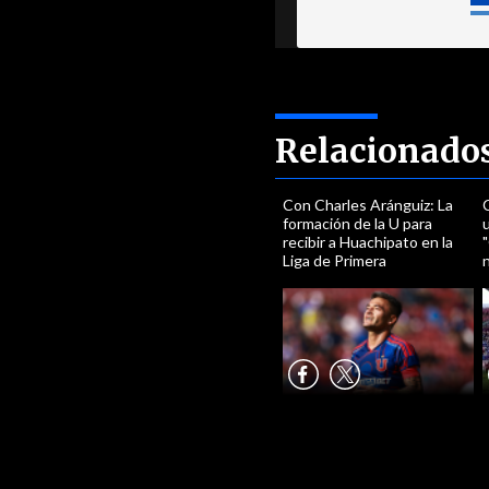
Relacionado
Con Charles Aránguiz: La
formación de la U para
u
recibir a Huachipato en la
"
Liga de Primera
n