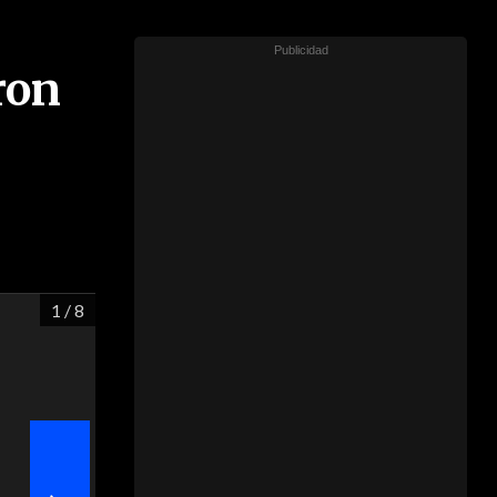
ron
1
/ 8