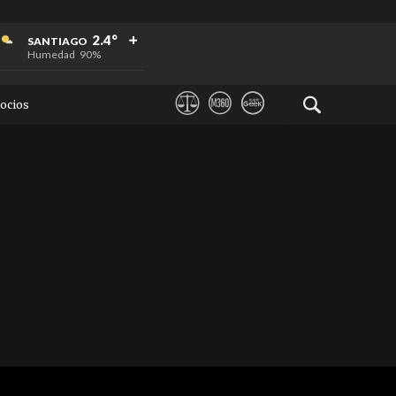
+
+
+
2.4°
SANTIAGO
Humedad
90%
ocios