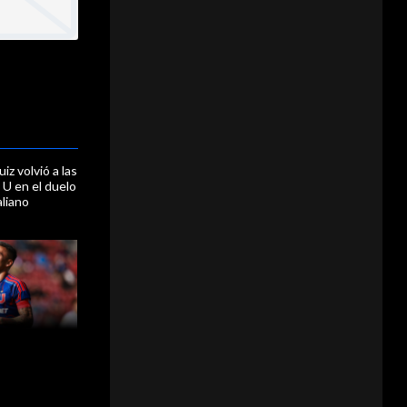
iz volvió a las
 U en el duelo
aliano