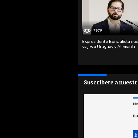
7979
Expresidente Boric alista nu
viajes a Uruguay y Alemania
Suscríbete a nuest
No
E-