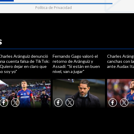
Política de Privacidad
s
Charles Aránguiz denunció
Fernando Gago valoró el
Charles Arángu
na cuenta falsa de TikTok:
retorno de Aránguiz y
canchas con la
Quiero dejar en claro que
Assadi: "Si están en buen
ante Audax It
o soy yo"
nivel, van a jugar"