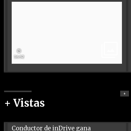
🕑
16:52
+
+ Vistas
Conductor de inDrive gana