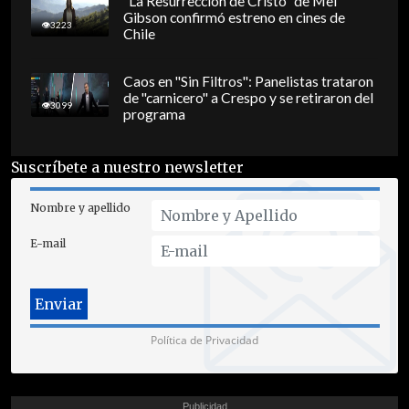
"La Resurrección de Cristo" de Mel
Gibson confirmó estreno en cines de
3223
Chile
Caos en "Sin Filtros": Panelistas trataron
de "carnicero" a Crespo y se retiraron del
3099
programa
Suscríbete a nuestro newsletter
Nombre y apellido
E-mail
Política de Privacidad