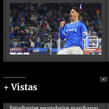
🕑
16:52
+
+ Vistas
Estudiantes secundarios marcharon