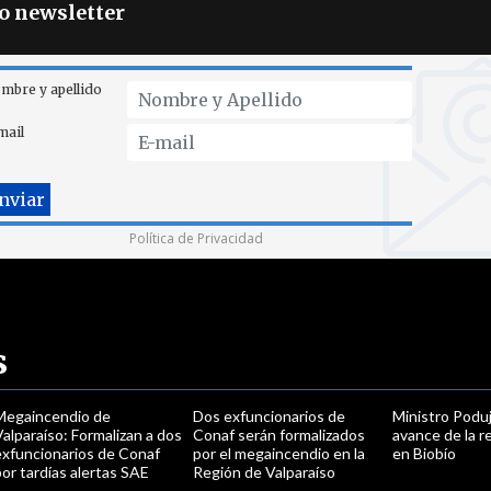
ro newsletter
mbre y apellido
mail
Política de Privacidad
s
Megaincendio de
Dos exfuncionarios de
Ministro Podu
alparaíso: Formalizan a dos
Conaf serán formalizados
avance de la 
exfuncionarios de Conaf
por el megaincendio en la
en Biobío
or tardías alertas SAE
Región de Valparaíso