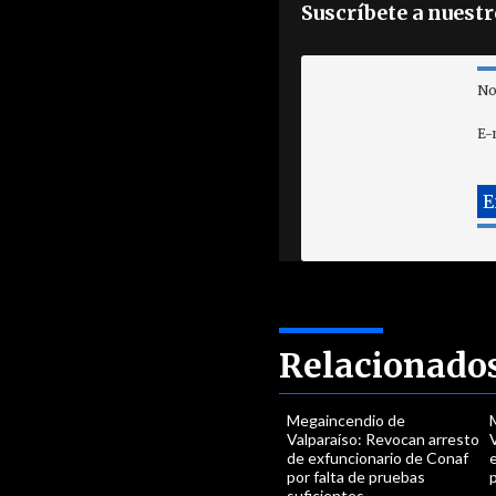
Suscríbete a nuest
No
E-
Relacionado
Megaincendio de
Valparaíso: Revocan arresto
V
de exfuncionario de Conaf
por falta de pruebas
p
suficientes