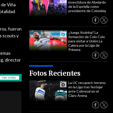
investidura de Abelardo
 de Viña
de la Espriella como
otalidad
presidente de Colombia
tros, fueron
¿Juega Vozinha? La
s scouts y
formación de Colo Colo
para visitar a Unión La
Calera por la Liga de
Primera
tremas
g, director
Fotos Recientes
La UC recuperó terreno
en la Liga tras festejar
ante Cobresal en el
Claro Arena