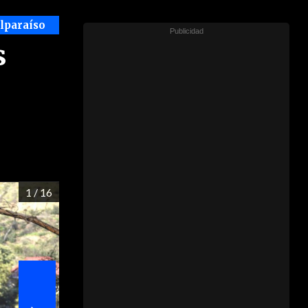
alparaíso
s
1
/ 16