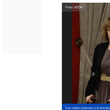
Foto:
ATON
"Los ruidos externos a la función