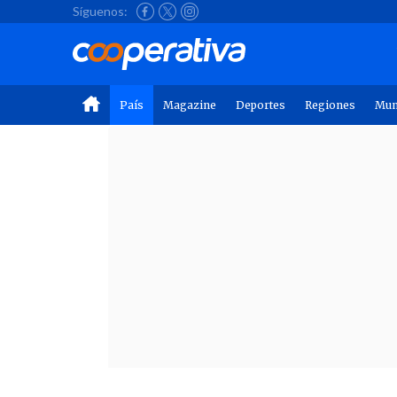
Síguenos:
País
Magazine
Deportes
Regiones
Mu