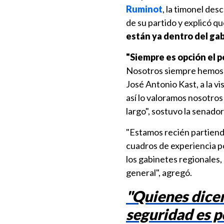
Ruminot
, la timonel de
de su partido y explicó q
están ya dentro del ga
"Siempre es opción el p
Nosotros siempre hemos e
José Antonio Kast, a la v
así lo valoramos nosotros
largo", sostuvo la senado
"Estamos recién partien
cuadros de experiencia po
los gabinetes regionales,
general", agregó.
"Quienes dicen
seguridad es p