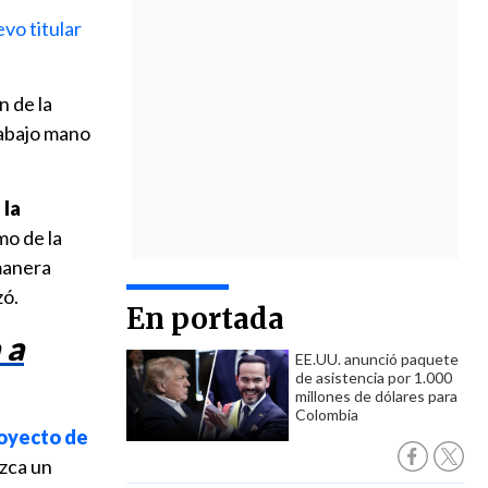
vo titular
n de la
rabajo mano
 la
mo de la
manera
zó.
En portada
 a
EE.UU. anunció paquete
de asistencia por 1.000
millones de dólares para
Colombia
oyecto de
ezca un