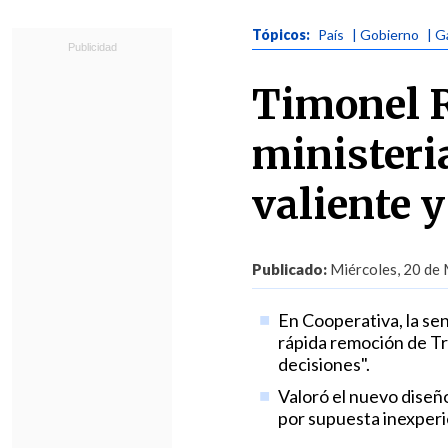
Tópicos:
País
| Gobierno
| G
Timonel R
ministeria
valiente 
Publicado:
Miércoles, 20 de 
En Cooperativa, la se
rápida remoción de Tr
decisiones".
Valoró el nuevo diseñ
por supuesta inexperi