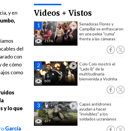
Videos + Vistos
ia, y en
 rumbo,
Senadoras Flores y
Campillai se enfrascaron
en una pelea "cuma"
frente a las cámaras
bíamos
2174
cables del
varado con
 y de cómo
Colo Colo mostró el
"Lado B" de la
bajos como
multitudinaria
bienvenida a Vozinha
805
ruidos
la
Capas antidrones
s y lo que
ayudan a hacer
"invisibles" a los
soldados ucranianos
677
tro
García