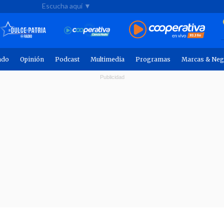
Escucha aquí ▼
ndo
Opinión
Podcast
Multimedia
Programas
Marcas & Neg