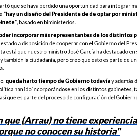
scartó que se haya perdido una oportunidad para integrar m
ue
"hay un diseño del Presidente de de optar por minis
binete"
, basado en biministerios.
oder incorporar más representantes de los distintos p
stado a disposición de cooperar con el Gobierno del Pre
ista está que nuestro ministro José García ha destacado en 
 y también la ciudadanía, pero creo que esto es parte de u
ra.
do,
queda harto tiempo de Gobierno todavía
y además d
lítica han ido incorporándose en los distintos gabinetes, 
 así que es parte del proceso de configuración del Gobiern
 que (Arrau) no tiene experiencia
orque no conocen su historia"