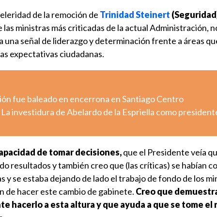
 celeridad de la remoción de
Trinidad Steinert
(Seguridad
e las ministras más criticadas de la actual Administración,
 a una señal de liderazgo y determinación frente a áreas qu
as expectativas ciudadanas.
ión fue baleado en encerrona en Santiago Centro
 La investidura de Abelardo de la Espriella como president
apacidad de tomar decisiones,
que el Presidente veía q
o resultados y también creo que (las críticas) se habían 
ras y se estaba dejando de lado el trabajo de fondo de los mi
ón de hacer este cambio de gabinete.
Creo que demuestra
nte hacerlo a esta altura y que ayuda a que se tome el