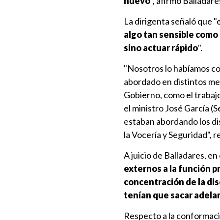
nuevo
", afirmó Balladare
La dirigenta señaló que "
algo tan sensible como 
sino actuar rápido
".
"Nosotros lo habíamos c
abordado en distintos me
Gobierno, como el trabajo
el ministro José García (
estaban abordando los di
la Vocería y Seguridad", r
A juicio de Balladares, en
externos a la función p
concentración de la di
tenían que sacar adelan
Respecto a la conformac