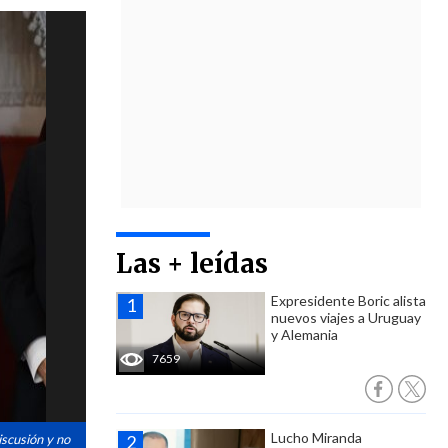
Las + leídas
Expresidente Boric alista
nuevos viajes a Uruguay
y Alemania
7659
Lucho Miranda
iscusión y no