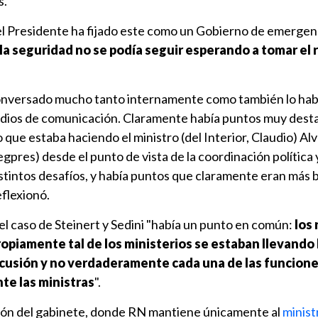
s.
el Presidente ha fijado este como un Gobierno de emergenc
la seguridad no se podía seguir esperando a tomar el
onversado mucho tanto internamente como también lo ha
dios de comunicación. Claramente había puntos muy desta
 que estaba haciendo el ministro (del Interior, Claudio) Al
Segpres) desde el punto de vista de la coordinación política
stintos desafíos, y había puntos que claramente eran más 
eflexionó.
 el caso de Steinert y Sedini "había un punto en común:
los 
ropiamente tal de los ministerios se estaban llevando 
scusión y no verdaderamente cada una de las funcione
te las ministras
".
ión del gabinete, donde RN mantiene únicamente al
minis