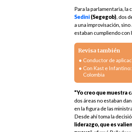
Para la parlamentaria, la
Sedini
(Segegob)
, dos d
a una improvisación, sino
estaban cumpliendo con l
Revisa también
Conductor de aplicac
Con Kast e Infantino:
Colombia
"Yo creo que muestra c
dos áreas no estaban dand
en la figura de las minist
Desde ahí toma la decisi
liderazgo, que es valie