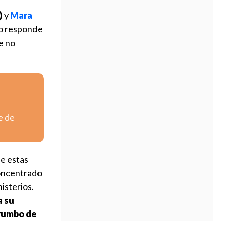
)
y
Mara
 no responde
e no
e de
ue estas
concentrado
nisterios.
 su
 rumbo de