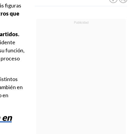
ás figuras
tros que
artidos.
sidente
su función,
n proceso
istintos
también en
o en
 en