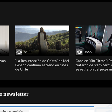
5130
4556
evos
"La Resurrección de Cristo" de Mel
Caos en "Sin Filtros": P
Gibson confirmó estreno en cines
trataron de "carnicero"
de Chile
se retiraron del progra
ro newsletter
mbre y apellido