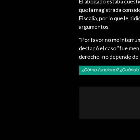
El abogado estaba cuestio
que la magistrada conside
Fiscalía, por lo que le pi
argumentos.
"Por favor no me interrum
destapó el caso "fue menc
derecho -no depende de us