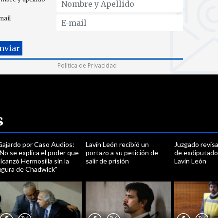
mail
Política de Privacidad
s
Gajardo por Caso Audios:
Lavín León recibió un
Juzgado revisa
No se explica el poder que
portazo a su petición de
de exdiputado
lcanzó Hermosilla sin la
salir de prisión
Lavín León
figura de Chadwick"