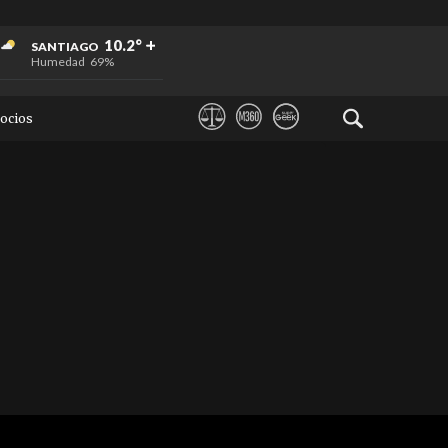
+
+
+
10.2°
SANTIAGO
Humedad
69%
ocios